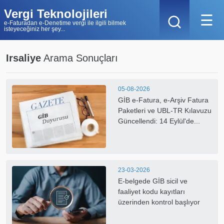
Vergi Teknolojileri
☰
e-Faturadan e-Denetime vergi ile ilgili bilmek
isteyeceğiniz her şey...
Irsaliye
Arama Sonuçları
05-08-2026
GİB e-Fatura, e-Arşiv Fatura
Paketleri ve UBL-TR Kılavuzu
Güncellendi: 14 Eylül'de...
23-03-2026
E-belgede GİB sicil ve
faaliyet kodu kayıtları
üzerinden kontrol başlıyor