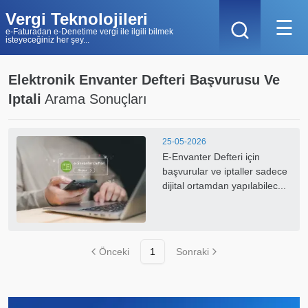
Vergi Teknolojileri
☰
e-Faturadan e-Denetime vergi ile ilgili bilmek
isteyeceğiniz her şey...
Elektronik Envanter Defteri Başvurusu Ve
Iptali
Arama Sonuçları
25-05-2026
E-Envanter Defteri için
başvurular ve iptaller sadece
dijital ortamdan yapılabilec...
Önceki
1
Sonraki