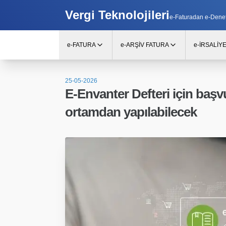
Vergi Teknolojileri
e-Faturadan e-Denetim
e-FATURA
e-ARŞİV FATURA
e-İRSALİY
25-05-2026
E-Envanter Defteri için başvur
ortamdan yapılabilecek