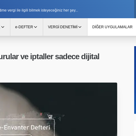
e vergi ile ilgili bilmek isteyeceğiniz her şey...
E
e-DEFTER
VERGİ DENETİMİ
DİĞER UYGULAMALAR
ular ve iptaller sadece dijital