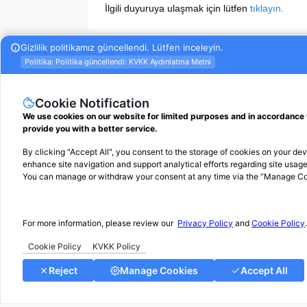
İlgili duyuruya ulaşmak için lütfen
tıklayın.
Etiketler
#
e-envanter
#
elektronik envanter defteri
#
ele