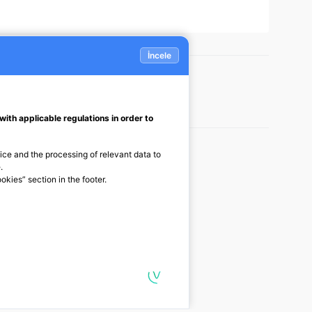
ktronik envanter defteri başvurusu ve iptali