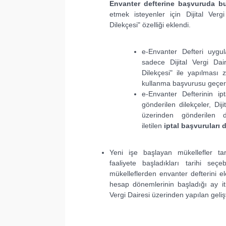
Envanter defterine başvuruda b
etmek isteyenler için Dijital Verg
Dilekçesi" özelliği eklendi.
e-Envanter Defteri uygul
sadece Dijital Vergi Dai
Dilekçesi" ile yapılması 
kullanma başvurusu geçerl
e-Envanter Defterinin ipt
gönderilen dilekçeler, Dij
üzerinden gönderilen d
iletilen
iptal başvuruları
Yeni işe başlayan mükellefler ta
faaliyete başladıkları tarihi se
mükelleflerden envanter defterini e
hesap dönemlerinin başladığı ay iti
Vergi Dairesi üzerinden yapılan geli