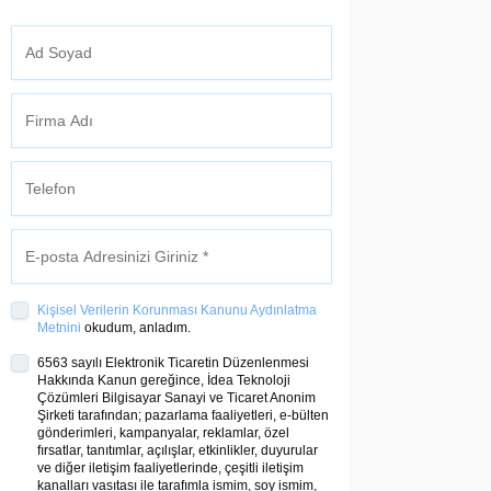
Kişisel Verilerin Korunması Kanunu Aydınlatma
Metnini
okudum, anladım.
6563 sayılı Elektronik Ticaretin Düzenlenmesi
Hakkında Kanun gereğince, İdea Teknoloji
Çözümleri Bilgisayar Sanayi ve Ticaret Anonim
Şirketi tarafından; pazarlama faaliyetleri, e-bülten
gönderimleri, kampanyalar, reklamlar, özel
fırsatlar, tanıtımlar, açılışlar, etkinlikler, duyurular
ve diğer iletişim faaliyetlerinde, çeşitli iletişim
kanalları vasıtası ile tarafımla ismim, soy ismim,