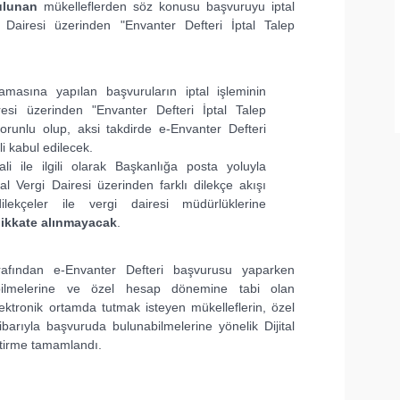
ulunan
mükelleflerden söz konusu başvuruyu iptal
i Dairesi üzerinden "Envanter Defteri İptal Talep
amasına yapılan başvuruların iptal işleminin
resi üzerinden "Envanter Defteri İptal Talep
zorunlu olup, aksi takdirde e-Envanter Defteri
i kabul edilecek.
ali ile ilgili olarak Başkanlığa posta yoluyla
ital Vergi Dairesi üzerinden farklı dilekçe akışı
ilekçeler ile vergi dairesi müdürlüklerine
 dikkate alınmayacak
.
rafından e-Envanter Defteri başvurusu yaparken
çebilmelerine ve özel hesap dönemine tabi olan
lektronik ortamda tutmak isteyen mükelleflerin, özel
barıyla başvuruda bulunabilmelerine yönelik Dijital
ştirme tamamlandı.