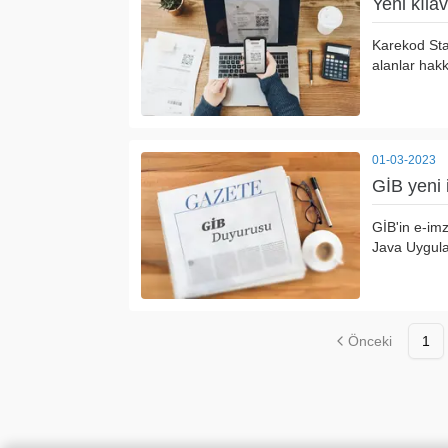
Yeni kıla
Karekod Sta
alanlar hakkı
01-03-2023
GİB yeni
GİB'in e-imz
Java Uygula
Önceki
1