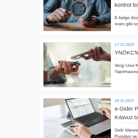
kontrol b
E-belge düze
oranı gibi s
17-12-2025
YNÖKC'ler
Vergi Usul 
Yapılmasına 
19-11-2025
e-Gider 
Kılavuz t
Gelir İdares
Pusulası ve