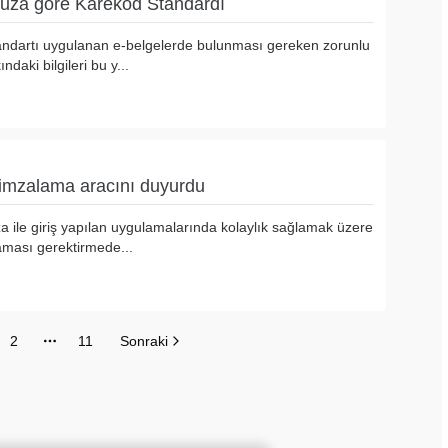
vuza göre Karekod Standardı
ndartı uygulanan e-belgelerde bulunması gereken zorunlu
ndaki bilgileri bu y...
 imzalama aracını duyurdu
a ile giriş yapılan uygulamalarında kolaylık sağlamak üzere
ması gerektirmede...
2
11
Sonraki
Sayfalar