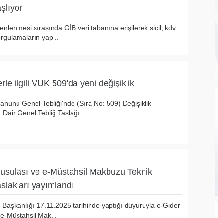
aşlıyor
nlenmesi sırasında GİB veri tabanına erişilerek sicil, kdv
orgulamaların yap...
le ilgili VUK 509'da yeni değişiklik
Kanunu Genel Tebliği'nde (Sıra No: 509) Değişiklik
Dair Genel Tebliğ Taslağı ...
Pusulası ve e-Müstahsil Makbuzu Teknik
aslakları yayımlandı
i Başkanlığı 17.11.2025 tarihinde yaptığı duyuruyla e-Gider
 e-Müstahsil Mak...