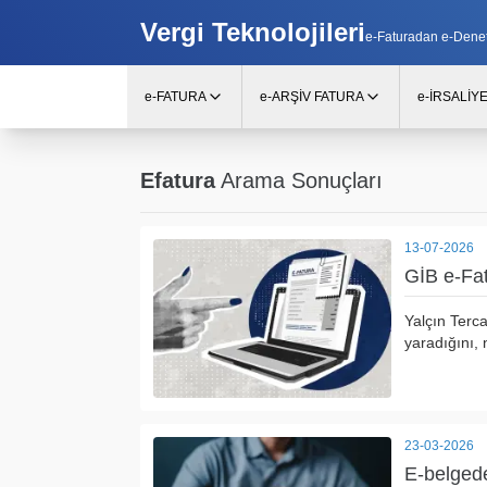
Vergi Teknolojileri
e-Faturadan e-Denetim
e-FATURA
e-ARŞİV FATURA
e-İRSALİY
Efatura
Arama Sonuçları
13-07-2026
GİB e-Fat
Yalçın Terc
yaradığını, n
23-03-2026
E-belgede