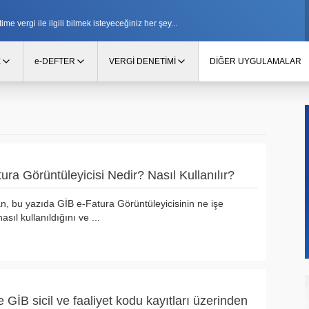
e vergi ile ilgili bilmek isteyeceğiniz her şey...
E
e-DEFTER
VERGİ DENETİMİ
DİĞER UYGULAMALAR
ura Görüntüleyicisi Nedir? Nasıl Kullanılır?
an, bu yazıda GİB e-Fatura Görüntüleyicisinin ne işe
asıl kullanıldığını ve ...
 GİB sicil ve faaliyet kodu kayıtları üzerinden