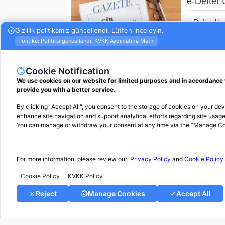
e-Defter
e-Defter Uy
berat silmey
Önceki
1