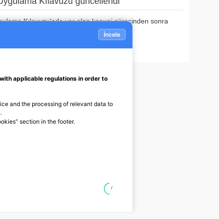
 Uygulama Kılavuzu güncellendi
gulama Kılavuzu'nda yer alan kanuni süresinden sonra
e ilişkin “UYARI” kısmı ...
2
4
Sonraki
Sayfalar