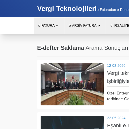
Vergi Teknolojileri
e-Faturadan e-Denetim
e-FATURA
e-ARŞİV FATURA
e-İRSALİY
E-defter Saklama
Arama Sonuçları
12-02-2026
Vergi tek
işbirliğiyl
Özel Entegr
tarihinde Ge
22-05-2024
Eşanlı e-