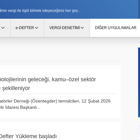
e vergi ile ilgili bilmek isteyeceğiniz her şey...
E
e-DEFTER
VERGİ DENETİMİ
DİĞER UYGULAMALAR
nolojilerinin geleceği, kamu–özel sektör
e şekilleniyor
atörler Derneği (Özentegder) temsilcileri, 12 Şubat 2026
lir İdaresi Başkanlı...
Defter Yükleme başladı