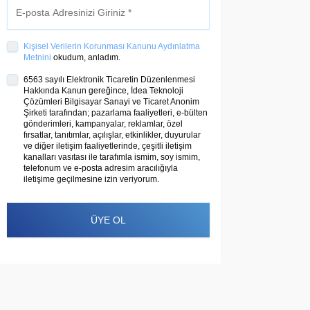
Kişisel Verilerin Korunması Kanunu Aydınlatma
Metnini
okudum, anladım.
6563 sayılı Elektronik Ticaretin Düzenlenmesi
Hakkında Kanun gereğince, İdea Teknoloji
Çözümleri Bilgisayar Sanayi ve Ticaret Anonim
Şirketi tarafından; pazarlama faaliyetleri, e-bülten
gönderimleri, kampanyalar, reklamlar, özel
fırsatlar, tanıtımlar, açılışlar, etkinlikler, duyurular
ve diğer iletişim faaliyetlerinde, çeşitli iletişim
kanalları vasıtası ile tarafımla ismim, soy ismim,
telefonum ve e-posta adresim aracılığıyla
iletişime geçilmesine izin veriyorum.
ÜYE OL