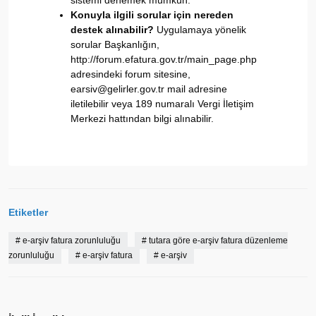
Konuyla ilgili sorular için nereden
destek alınabilir?
Uygulamaya yönelik
sorular Başkanlığın,
http://forum.efatura.gov.tr/main_page.php
adresindeki forum sitesine,
earsiv@gelirler.gov.tr mail adresine
iletilebilir veya 189 numaralı Vergi İletişim
Merkezi hattından bilgi alınabilir.
Etiketler
#
e-arşiv fatura zorunluluğu
#
tutara göre e-arşiv fatura düzenleme
zorunluluğu
#
e-arşiv fatura
#
e-arşiv