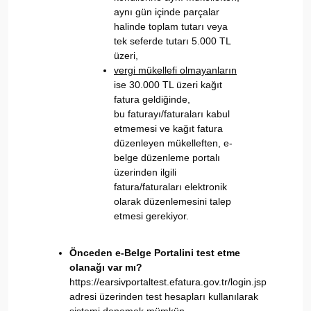
aynı gün içinde parçalar
halinde toplam tutarı veya
tek seferde tutarı 5.000 TL
üzeri,
vergi mükellefi olmayanların
ise 30.000 TL üzeri kağıt
fatura geldiğinde,
bu faturayı/faturaları kabul
etmemesi ve kağıt fatura
düzenleyen mükelleften, e-
belge düzenleme portalı
üzerinden ilgili
fatura/faturaları elektronik
olarak düzenlemesini talep
etmesi gerekiyor.
Önceden e-Belge Portalini test etme
olanağı var mı?
https://earsivportaltest.efatura.gov.tr/login.jsp
adresi üzerinden test hesapları kullanılarak
sistemi denemek mümkün.