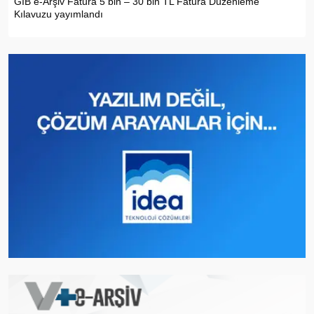
GİB e-Arşiv Fatura 5 bin – 30 bin TL Fatura Düzenleme
Kılavuzu yayımlandı