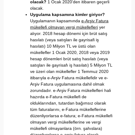
olacak?
1 Ocak 2020’den itibaren geçerli
olacak.
Uygulama kapsamına kimler giriyor?
Uygulamanın kapsamında
e-Arşiv Fatura
mükellefi olmayan vergi mükellefleri
yer
alıyor. 2018 hesap dönemi için brüt satış
hasılatı (veya satışları ile gayrisafi iş
hasılatı) 10 Milyon TL ve üstü olan
mükellefler 1 Ocak 2020, 2018 veya 2019
hesap dönemleri brüt satış hasılatı (veya
satışları ile gayrisafı iş hasılatı) 5 Milyon TL
ve üzeri olan mükellefler 1 Temmuz 2020
itibarıyla e-Arşiv Fatura mükellefidir ve e-
Arşiv Fatura uygulamasına dahil olmak
zorundadır. e-Arşiv Fatura mükellefleri hali
hazırda e-Fatura mükellefi de
olduklarından, tutardan bağımsız olarak
tüm faturalarını, e-Fatura mükelleflerine
düzenliyorlarsa e-fatura; e-Fatura mükellefi
olmayan vergi mükelleflerine ve vergi
mükellefi olmayanlara (örn. şahıslara)
düzenliyorlarsa e-arşiv fatura olarak