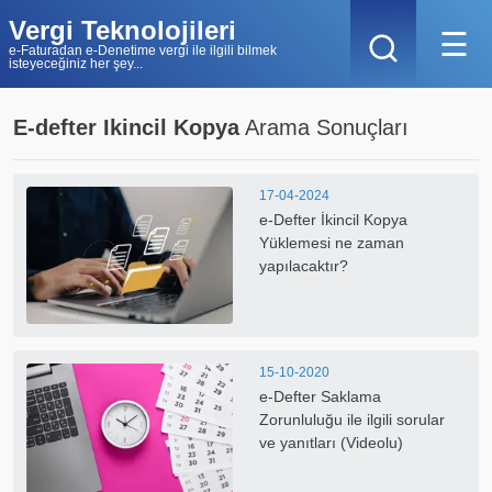
Vergi Teknolojileri
☰
e-Faturadan e-Denetime vergi ile ilgili bilmek
isteyeceğiniz her şey...
E-defter Ikincil Kopya
Arama Sonuçları
17-04-2024
e-Defter İkincil Kopya
Yüklemesi ne zaman
yapılacaktır?
15-10-2020
e-Defter Saklama
Zorunluluğu ile ilgili sorular
ve yanıtları (Videolu)