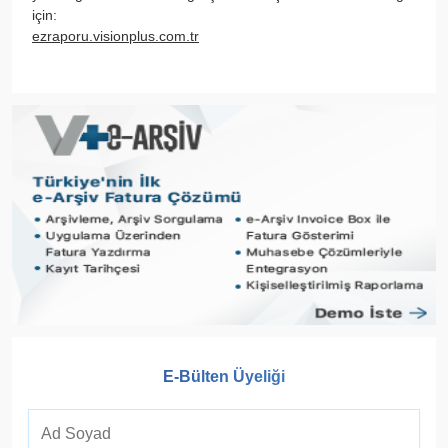
için:
ezraporu.visionplus.com.tr
E-Bülten Üyeliği