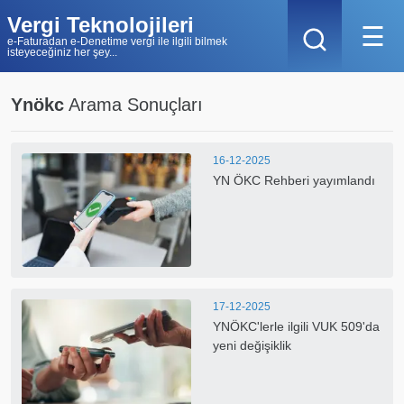
Vergi Teknolojileri
☰
e-Faturadan e-Denetime vergi ile ilgili bilmek
isteyeceğiniz her şey...
Ynökc
Arama Sonuçları
16-12-2025
YN ÖKC Rehberi yayımlandı
17-12-2025
YNÖKC'lerle ilgili VUK 509'da
yeni değişiklik