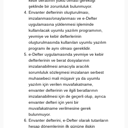
kebir beratının yüklü olması gerektiği
şeklinde bir zorunluluk bulunmuyor.
Envanter defterinin oluşturulması,
imzalanması/onaylanması ve e-Defter
uygulamasına yüklenmesi işleminde
kullanılacak uyumlu yazılım programının,
yevmiye ve kebir defterlerinin
oluşturulmasında kullanılan uyumlu yazılım
programı ile aynı olması gereklidir.
e-Defter uygulamasında yevmiye ve kebir
defterlerinin ve berat dosyalarının
imzalanabilmesi amacıyla aracılık
sorumluluk sözleşmesi imzalanan serbest
muhasebeci mali müşavir ya da uyumlu
yazılım için verilen muvafakatname,
envanter defterinin ve ilgili beratlarının
imzalanabilmesi için de geçerli olup, ayrıca
envanter defteri için yeni bir
muvafakatname verilmesine gerek
bulunmuyor.
Envanter defterini, e-Defter olarak tutanların
hesap dönemlerinin ilk gününe ilişkin