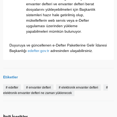
envanter defteri ve envanter defteri berat
dosyalarını yükleyebilmeleri için Başkanlık
sistemleri hazır hale getirilmiş olup,
mükelleflerin web servis veya e-Defter
uygulaması üzerinden yükleme
yapabilmeleri mümkün bulunuyor.
Duyuruya ve güncellenen e-Defter Paketlerine Gelir İdaresi
Başkanlığı
edefter.gov.tr
adresinden ulaşabilirsiniz.
Etiketler
#
edefter
#
envanter defteri
#
elektronik envanter defteri
#
elektronik envanter defteri ne zaman yüklenecek
İlgili İçerikler