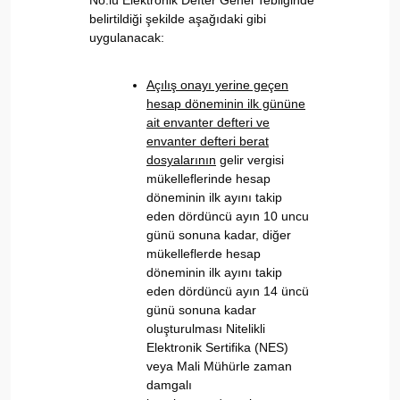
No.lu Elektronik Defter Genel Tebliğinde
belirtildiği şekilde aşağıdaki gibi
uygulanacak:
Açılış onayı yerine geçen
hesap döneminin ilk gününe
ait envanter defteri ve
envanter defteri berat
dosyalarının
gelir vergisi
mükelleflerinde hesap
döneminin ilk ayını takip
eden dördüncü ayın 10 uncu
günü sonuna kadar, diğer
mükelleflerde hesap
döneminin ilk ayını takip
eden dördüncü ayın 14 üncü
günü sonuna kadar
oluşturulması Nitelikli
Elektronik Sertifika (NES)
veya Mali Mühürle zaman
damgalı