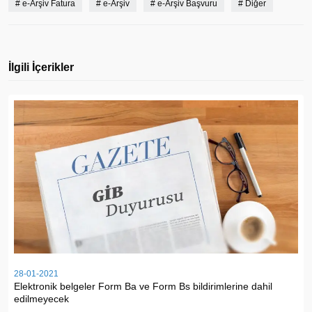
#
e-Arşiv Fatura
#
e-Arşiv
#
e-Arşiv Başvuru
#
Diğer
İlgili İçerikler
28-01-2021
Elektronik belgeler Form Ba ve Form Bs bildirimlerine dahil
edilmeyecek