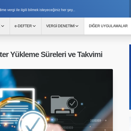
e vergi ile ilgili bilmek isteyeceğiniz her şey...
E
e-DEFTER
VERGİ DENETİMİ
DİĞER UYGULAMALAR
ter Yükleme Süreleri ve Takvimi