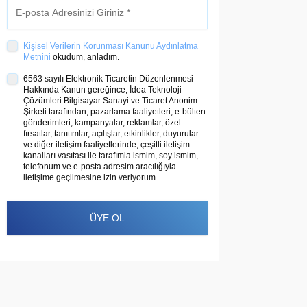
Kişisel Verilerin Korunması Kanunu Aydınlatma
Metnini
okudum, anladım.
6563 sayılı Elektronik Ticaretin Düzenlenmesi
Hakkında Kanun gereğince, İdea Teknoloji
Çözümleri Bilgisayar Sanayi ve Ticaret Anonim
Şirketi tarafından; pazarlama faaliyetleri, e-bülten
gönderimleri, kampanyalar, reklamlar, özel
fırsatlar, tanıtımlar, açılışlar, etkinlikler, duyurular
ve diğer iletişim faaliyetlerinde, çeşitli iletişim
kanalları vasıtası ile tarafımla ismim, soy ismim,
telefonum ve e-posta adresim aracılığıyla
iletişime geçilmesine izin veriyorum.
ÜYE OL