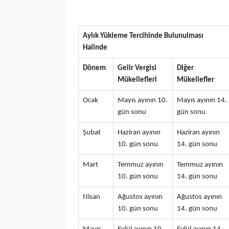
Aylık Yükleme Tercihinde Bulunulması
Halinde
Dönem
Gelir Vergisi
Diğer
Mükellefleri
Mükellefler
Ocak
Mayıs ayının 10.
Mayıs ayının 14.
gün sonu
gün sonu
Şubat
Haziran ayının
Haziran ayının
10. gün sonu
14. gün sonu
Mart
Temmuz ayının
Temmuz ayının
10. gün sonu
14. gün sonu
Nisan
Ağustos ayının
Ağustos ayının
10. gün sonu
14. gün sonu