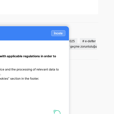
ğişiklikler 2025
#
e-defter gönderme süreleri 2025
#
e-defter
i
#
e-defter geçiş hadleri 2025
#
e-defter geçme zorunluluğu