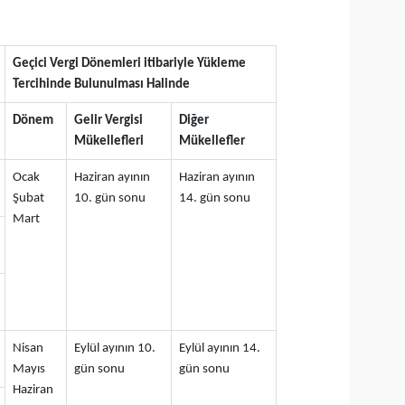
Geçici Vergi Dönemleri itibariyle Yükleme
Tercihinde Bulunulması Halinde
Dönem
Gelir Vergisi
Diğer
Mükellefleri
Mükellefler
Ocak
Haziran ayının
Haziran ayının
Şubat
10. gün sonu
14. gün sonu
Mart
Nisan
Eylül ayının 10.
Eylül ayının 14.
Mayıs
gün sonu
gün sonu
Haziran