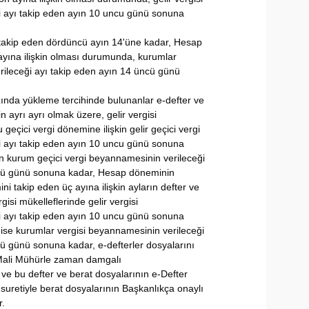
 ayı takip eden ayın 10 uncu günü sonuna
ayı takip eden dördüncü ayın 14'üne kadar, Hesap
yına ilişkin olması durumunda, kurumlar
rileceği ayı takip eden ayın 14 üncü günü
zında yükleme tercihinde bulunanlar e-defter ve
in ayrı ayrı olmak üzere, gelir vergisi
ğu geçici vergi dönemine ilişkin gelir geçici vergi
 ayı takip eden ayın 10 uncu günü sonuna
çin kurum geçici vergi beyannamesinin verileceği
ncü günü sonuna kadar, Hesap döneminin
i takip eden üç ayına ilişkin ayların defter ve
gisi mükelleflerinde gelir vergisi
 ayı takip eden ayın 10 uncu günü sonuna
 ise kurumlar vergisi beyannamesinin verileceği
ü günü sonuna kadar, e-defterler dosyalarını
Mali Mühürle zaman damgalı
e bu defter ve berat dosyalarının e-Defter
uretiyle berat dosyalarının Başkanlıkça onaylı
r.