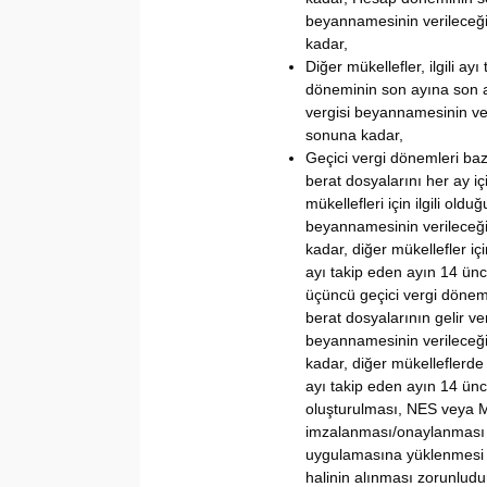
beyannamesinin verileceği
kadar,
Diğer mükellefler, ilgili 
döneminin son ayına son a
vergisi beyannamesinin ve
sonuna kadar,
Geçici vergi dönemleri ba
berat dosyalarını her ay iç
mükellefleri için ilgili oldu
beyannamesinin verileceği
kadar, diğer mükellefler i
ayı takip eden ayın 14 ü
üçüncü geçici vergi dönemin
berat dosyalarının gelir ver
beyannamesinin verileceği
kadar, diğer mükelleflerde
ayı takip eden ayın 14 ünc
oluşturulması, NES veya 
imzalanması/onaylanması v
uygulamasına yüklenmesi s
halinin alınması zorunludu