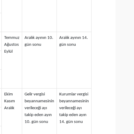
Temmuz
Aralık ayının 10.
Aralık ayının 14.
Ağustos
gün sonu
gün sonu
Eylül
Ekim
Gelir vergisi
Kurumlar vergisi
Kasım
beyannamesinin
beyannamesinin
Aralık
verileceği ayı
verileceği ayı
takip eden ayın
takip eden ayın
10. gün sonu
14. gün sonu