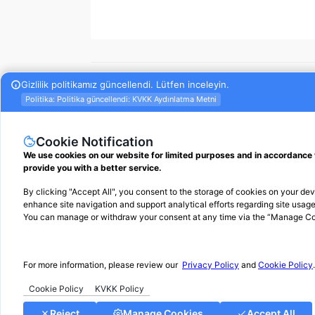
Etiketler
#
e-defter
#
e-defter tebliği
#
e-defter tebliği de
yükleme süreleri 2025
#
2025 e-defter yükleme takvim
2025