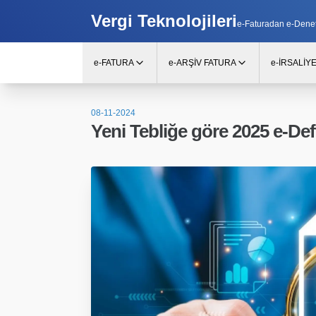
Vergi Teknolojileri
e-Faturadan e-Denetim
e-FATURA
e-ARŞİV FATURA
e-İRSALİY
08-11-2024
Yeni Tebliğe göre 2025 e-Def