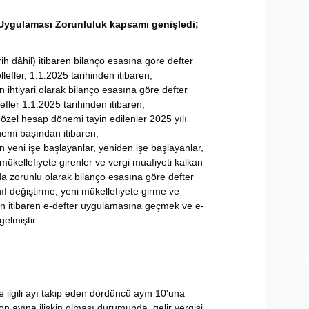
r Uygulaması Zorunluluk kapsamı genişledi;
ih dâhil) itibaren bilanço esasına göre defter
efler, 1.1.2025 tarihinden itibaren,
n ihtiyari olarak bilanço esasına göre defter
fler 1.1.2025 tarihinden itibaren,
 özel hesap dönemi tayin edilenler 2025 yılı
emi başından itibaren,
n yeni işe başlayanlar, yeniden işe başlayanlar,
r mükellefiyete girenler ve vergi muafiyeti kalkan
 da zorunlu olarak bilanço esasına göre defter
nıf değiştirme, yeni mükellefiyete girme ve
en itibaren e-defter uygulamasına geçmek ve e-
elmiştir.
se ilgili ayı takip eden dördüncü ayın 10'una
 ayına ilişkin olması durumunda, gelir vergisi