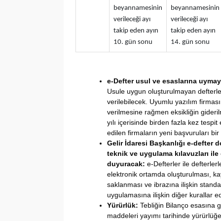
beyannamesinin
beyannamesinin
verileceği ayı
verileceği ayı
takip eden ayın
takip eden ayın
10. gün sonu
14. gün sonu
e-Defter usul ve esaslarına uymay
Usule uygun oluşturulmayan defterler
verilebilecek. Uyumlu yazılım firması
verilmesine rağmen eksikliğin gideril
yılı içerisinde birden fazla kez tespit 
edilen firmaların yeni başvuruları bir
Gelir İdaresi Başkanlığı e-defter do
teknik ve uygulama kılavuzları ile 
duyuracak:
e-Defterler ile defterlerl
elektronik ortamda oluşturulması, 
saklanması ve ibrazına ilişkin standar
uygulamasına ilişkin diğer kurallar e
Yürürlük:
Tebliğin Bilanço esasına gö
maddeleri yayımı tarihinde yürürlü