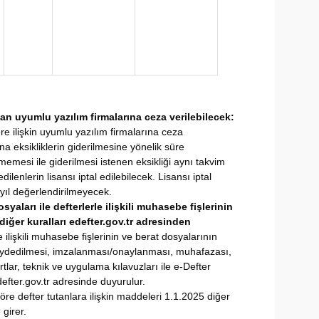
an uyumlu yazılım firmalarına ceza verilebilecek:
e ilişkin uyumlu yazılım firmalarına ceza
na eksikliklerin giderilmesine yönelik süre
memesi ile giderilmesi istenen eksikliği aynı takvim
edilenlerin lisansı iptal edilebilecek. Lisansı iptal
 yıl değerlendirilmeyecek.
syaları ile defterlerle ilişkili muhasebe fişlerinin
diğer kuralları edefter.gov.tr adresinden
e ilişkili muhasebe fişlerinin ve berat dosyalarının
kaydedilmesi, imzalanması/onaylanması, muhafazası,
tlar, teknik ve uygulama kılavuzları ile e-Defter
defter.gov.tr adresinde duyurulur.
re defter tutanlara ilişkin maddeleri 1.1.2025 diğer
ğe girer.