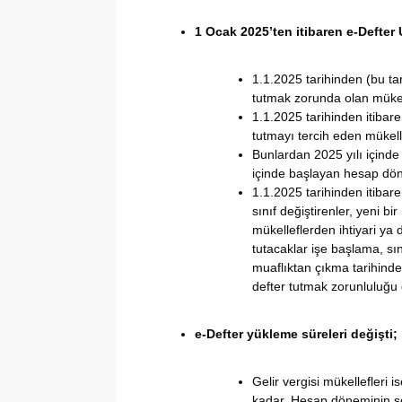
1 Ocak 2025’ten itibaren e-Defte
1.1.2025 tarihinden (bu tar
tutmak zorunda olan mükell
1.1.2025 tarihinden itibare
tutmayı tercih eden mükelle
Bunlardan 2025 yılı içinde
içinde başlayan hesap dön
1.1.2025 tarihinden itibare
sınıf değiştirenler, yeni bi
mükelleflerden ihtiyari ya
tutacaklar işe başlama, sı
muaflıktan çıkma tarihind
defter tutmak zorunluluğu g
e-Defter yükleme süreleri değişti;
Gelir vergisi mükellefleri i
kadar, Hesap döneminin son