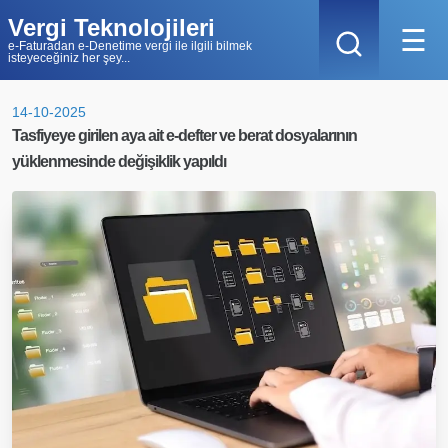
Vergi Teknolojileri
☰
e-Faturadan e-Denetime vergi ile ilgili bilmek
isteyeceğiniz her şey...
14-10-2025
Tasfiyeye girilen aya ait e-defter ve berat dosyalarının
yüklenmesinde değişiklik yapıldı