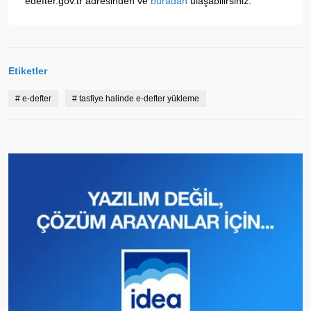
edefter.gov.tr adresinden ve
buradan
ulaşabilirsiniz.
Etiketler
#
e-defter
#
tasfiye halinde e-defter yükleme