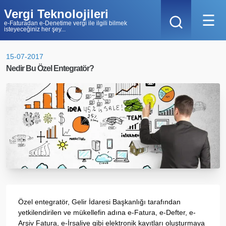
Vergi Teknolojileri
☰
e-Faturadan e-Denetime vergi ile ilgili bilmek
isteyeceğiniz her şey...
15-07-2017
Nedir Bu Özel Entegratör?
Özel entegratör, Gelir İdaresi Başkanlığı tarafından
yetkilendirilen ve mükellefin adına e-Fatura, e-Defter, e-
Arşiv Fatura, e-İrsaliye gibi elektronik kayıtları oluşturmaya