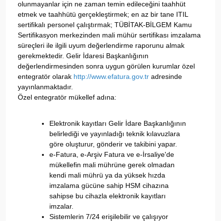
olunmayanlar için ne zaman temin edileceğini taahhüt
etmek ve taahhütü gerçekleştirmek; en az bir tane ITIL
sertifikalı personel çalıştırmak; TÜBİTAK-BİLGEM Kamu
Sertifikasyon merkezinden mali mühür sertifikası imzalama
süreçleri ile ilgili uyum değerlendirme raporunu almak
gerekmektedir. Gelir İdaresi Başkanlığının
değerlendirmesinden sonra uygun görülen kurumlar özel
entegratör olarak
http://www.efatura.gov.tr
adresinde
yayınlanmaktadır.
Özel entegratör mükellef adına:
Elektronik kayıtları Gelir İdare Başkanlığının
belirlediği ve yayınladığı teknik kılavuzlara
göre oluşturur, gönderir ve takibini yapar.
e-Fatura, e-Arşiv Fatura ve e-İrsaliye'de
mükellefin mali mührüne gerek olmadan
kendi mali mührü ya da yüksek hızda
imzalama gücüne sahip HSM cihazına
sahipse bu cihazla elektronik kayıtları
imzalar.
Sistemlerin 7/24 erişilebilir ve çalışıyor