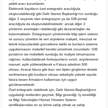
yetkili aracı kurumlardır.
Elektronik kayıtların özel entegratör aracılığıyla
oluşturulabileceği gibi Gelir İdaresi Başkanlığı'nın sunduğu
diğer 2 seçenek olan entegrasyon ya da GIB portalı
aracılığıyla da oluşturulabilmektedir; ancak diğer 2
yöntemin avantajları olabileceği gibi dezavantajları da
bulunmaktadır. Entegrasyon yönteminde bilgi işlem sistemi
ve sunucu yönetimi ile veri arşivleme maliyeti, mevzuat ve
teknik kılavuzlardaki güncelleme takibi ve bunların sisteme
uygulanmasını mükellef kendisi yönetmek zorundadır. GIB
portalının ise mükellefe sunduğu bir maliyet olmamasına
rağmen, kullanılabilecek fonksiyonların sınırlı, arşivlemenin
manuel, aylık yüklenebilecek e-Fatura adedinin 500
olması, ihracat fatura gibi bazı veri tipleri girişlerine destek
verilmemesi gibi kısıtların olması sebebiyle yüksek sayıda
fatura kesen firmaların kullanması için uygun
görülmemektedir.
Özel entegratör olabilmek için; Gelir İdaresi Başkanlığının
uyguladığı testlerden geçmek; Bilgi güvenliği, İş sürekliliği
ve Bilgi Teknolojileri Hizmet Yönetimi Sistemi
sertifikalarından en az birine sahip olmak ve sahip