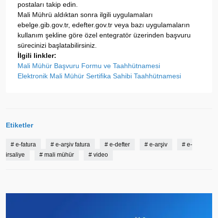
postaları takip edin.
Mali Mührü aldıktan sonra ilgili uygulamaları
ebelge.gib.gov.tr, edefter.gov.tr veya bazı uygulamaların
kullanım şekline göre özel entegratör üzerinden başvuru
sürecinizi başlatabilirsiniz.
İlgili linkler:
Mali Mühür Başvuru Formu ve Taahhütnamesi
Elektronik Mali Mühür Sertifika Sahibi Taahhütnamesi
Etiketler
#
e-fatura
#
e-arşiv fatura
#
e-defter
#
e-arşiv
#
e-
irsaliye
#
mali mühür
#
video