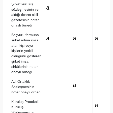
Şirket kuruluş
a
sözleşmesinin yer
aldığı ticaret sicil
gazetesinin noter
onaylı örneği
Başvuru formuna
a
a
a
şirket adına imza
atan kişi veya
kişilerin yetkili
olduğunu gösteren
şirket imza
sirkülerinin noter
onaylı örneği
Adi Ortaklık
a
Sözleşmesinin
noter onaylı örneği
Kuruluş Protokolü,
a
Kuruluş
Sözleşmesinin