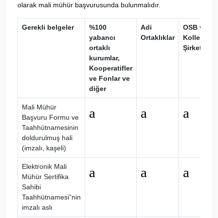
olarak mali mühür başvurusunda bulunmalıdır.
Gerekli belgeler
%100
Adi
OSB ve
yabancı
Ortaklıklar
Kollektif
ortaklı
Şirketler
kurumlar,
Kooperatifler
ve Fonlar ve
diğer
Mali Mühür
a
a
a
Başvuru Formu ve
Taahhütnamesinin
doldurulmuş hali
(imzalı, kaşeli)
Elektronik Mali
a
a
a
Mühür Sertifika
Sahibi
Taahhütnamesi”nin
imzalı aslı