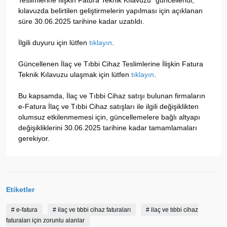
Teslimlerine İlişkin Fatura Teknik Kılavuzu" güncellendi,
kılavuzda belirtilen geliştirmelerin yapılması için açıklanan
süre 30.06.2025 tarihine kadar uzatıldı.
İlgili duyuru için lütfen
tıklayın
.
Güncellenen İlaç ve Tıbbi Cihaz Teslimlerine İlişkin Fatura
Teknik Kılavuzu ulaşmak için lütfen
tıklayın
.
Bu kapsamda, İlaç ve Tıbbi Cihaz satışı bulunan firmaların
e-Fatura İlaç ve Tıbbi Cihaz satışları ile ilgili değişiklikten
olumsuz etkilenmemesi için, güncellemelere bağlı altyapı
değişikliklerini 30.06.2025 tarihine kadar tamamlamaları
gerekiyor.
Etiketler
#
e-fatura
#
ilaç ve tıbbi cihaz faturaları
#
ilaç ve tıbbi cihaz
faturaları için zorunlu alanlar