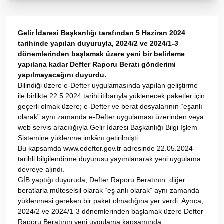
Gelir İdaresi Başkanlığı tarafından 5 Haziran 2024
tarihinde yapılan duyuruyla, 2024/2 ve 2024/1-3
dönemlerinden başlamak üzere yeni bir belirleme
yapılana kadar Defter Raporu Beratı gönderimi
yapılmayacağını duyurdu.
Bilindiği üzere e-Defter uygulamasında yapılan geliştirme
ile birlikte 22.5.2024 tarihi itibarıyla yüklenecek paketler için
geçerli olmak üzere; e-Defter ve berat dosyalarının “eşanlı
olarak” aynı zamanda e-Defter uygulaması üzerinden veya
web servis aracılığıyla Gelir İdaresi Başkanlığı Bilgi İşlem
Sistemine yüklenme imkânı getirilmişti.
Bu kapsamda www.edefter.gov.tr adresinde 22.05.2024
tarihli bilgilendirme duyurusu yayımlanarak yeni uygulama
devreye alındı.
GİB yaptığı duyuruda, Defter Raporu Beratının diğer
beratlarla müteselsil olarak “eş anlı olarak” aynı zamanda
yüklenmesi gereken bir paket olmadığına yer verdi. Ayrıca,
2024/2 ve 2024/1-3 dönemlerinden başlamak üzere Defter
Raporu Beratının yeni uygulama kapsamında