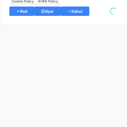
© Tüm Hakları Saklıdır
Kullanım Koşulları
Gizlilik
İletişim
Aydınlatma
Metni
Çerezleri Yönet