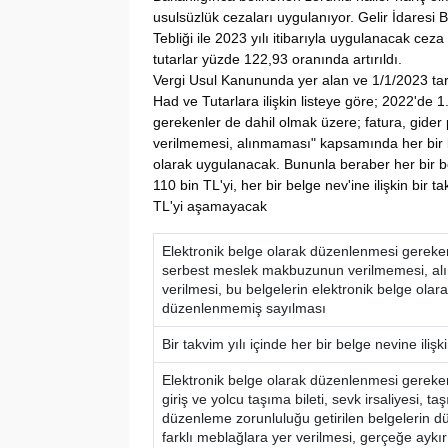
usulsüzlük cezaları uygulanıyor. Gelir İdares
Tebliği ile 2023 yılı itibarıyla uygulanacak cez
tutarlar yüzde 122,93 oranında artırıldı.
Vergi Usul Kanununda yer alan ve 1/1/2023 ta
Had ve Tutarlara ilişkin listeye göre; 2022'de
gerekenler de dahil olmak üzere; fatura, gide
verilmemesi, alınmaması" kapsamında her bir b
olarak uygulanacak. Bununla beraber her bir bel
110 bin TL'yi, her bir belge nev'ine ilişkin bir 
TL'yi aşamayacak
Elektronik belge olarak düzenlenmesi gereken
serbest meslek makbuzunun verilmemesi, alı
verilmesi, bu belgelerin elektronik belge ola
düzenlenmemiş sayılması
Bir takvim yılı içinde her bir belge nevine ili
Elektronik belge olarak düzenlenmesi gerekenl
giriş ve yolcu taşıma bileti, sevk irsaliyesi, ta
düzenleme zorunluluğu getirilen belgelerin 
farklı meblağlara yer verilmesi, gerçeğe ayk