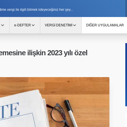
e vergi ile ilgili bilmek isteyeceğiniz her şey...
E
e-DEFTER
VERGİ DENETİMİ
DİĞER UYGULAMALAR
esine ilişkin 2023 yılı özel