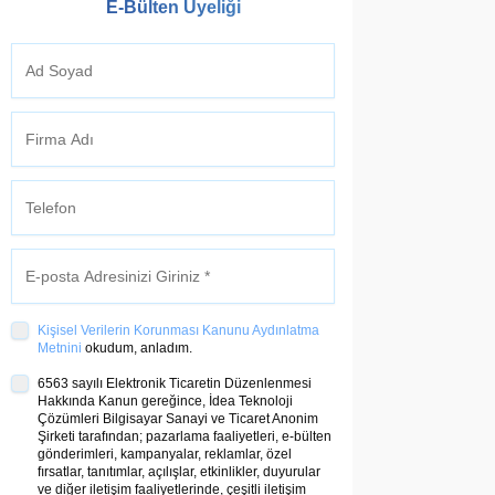
E-Bülten Üyeliği
2.200 TL
ç
Kişisel Verilerin Korunması Kanunu Aydınlatma
Metnini
okudum, anladım.
1.100.000 TL
6563 sayılı Elektronik Ticaretin Düzenlenmesi
Hakkında Kanun gereğince, İdea Teknoloji
şi,
2.200 TL
Çözümleri Bilgisayar Sanayi ve Ticaret Anonim
Şirketi tarafından; pazarlama faaliyetleri, e-bülten
a
gönderimleri, kampanyalar, reklamlar, özel
nde
fırsatlar, tanıtımlar, açılışlar, etkinlikler, duyurular
n
ve diğer iletişim faaliyetlerinde, çeşitli iletişim