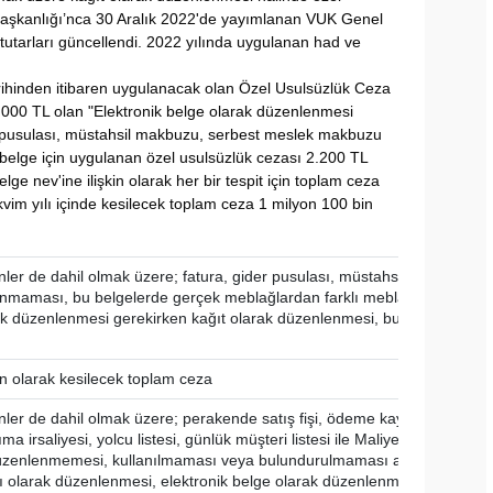
i Başkanlığı’nca 30 Aralık 2022'de yayımlanan VUK Genel
a tutarları güncellendi. 2022 yılında uygulanan had ve
rihinden itibaren uygulanacak olan Özel Usulsüzlük Ceza
 1.000 TL olan "Elektronik belge olarak düzenlenmesi
r pusulası, müstahsil makbuzu, serbest meslek makbuzu
elge için uygulanan özel usulsüzlük cezası 2.200 TL
ge nev'ine ilişkin olarak her bir tespit için toplam ceza
takvim yılı içinde kesilecek toplam ceza 1 milyon 100 bin
ler de dahil olmak üzere; fatura, gider pusulası, müstahsil makbuzu,
nmaması, bu belgelerde gerçek meblağlardan farklı meblağlara yer
rak düzenlenmesi gerekirken kağıt olarak düzenlenmesi, bu belgelerin hi
şkin olarak kesilecek toplam ceza
er de dahil olmak üzere; perakende satış fişi, ödeme kaydedici cihaz fi
şıma irsaliyesi, yolcu listesi, günlük müşteri listesi ile Maliye Bakanlığınc
düzenlenmemesi, kullanılmaması veya bulundurulmaması aslı ile örneği
ırı olarak düzenlenmesi, elektronik belge olarak düzenlenmesi gerekirke