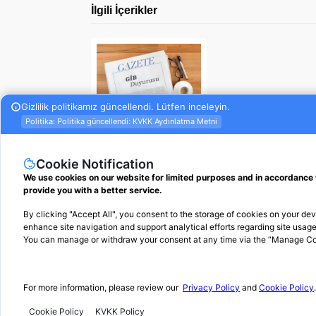
İlgili İçerikler
18-07-2022
2022 yılı özel
usulsüzlük ceza
tutarları güncellendi