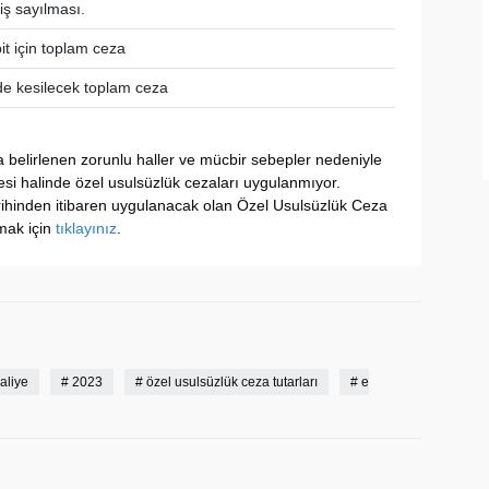
ş sayılması.
pit için toplam ceza
inde kesilecek toplam ceza
a belirlenen zorunlu haller ve mücbir sebepler nedeniyle
si halinde özel usulsüzlük cezaları uygulanmıyor.
rihinden itibaren uygulanacak olan Özel Usulsüzlük Ceza
şmak için
tıklayınız
.
saliye
#
2023
#
özel usulsüzlük ceza tutarları
#
e