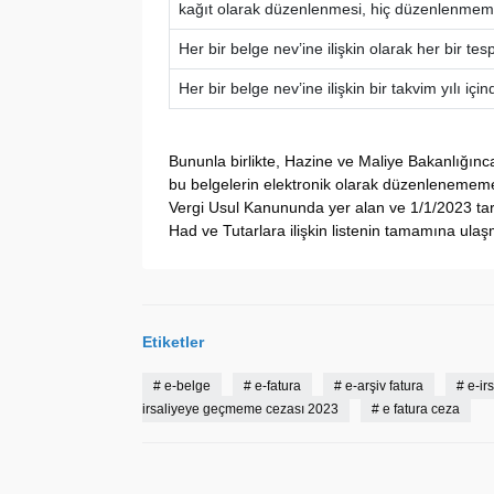
kağıt olarak düzenlenmesi, hiç düzenlenmemi
Her bir belge nev’ine ilişkin olarak her bir tes
Her bir belge nev’ine ilişkin bir takvim yılı iç
Bununla birlikte, Hazine ve Maliye Bakanlığınc
bu belgelerin elektronik olarak düzenlenememe
Vergi Usul Kanununda yer alan ve 1/1/2023 ta
Had ve Tutarlara ilişkin listenin tamamına ula
Etiketler
#
e-belge
#
e-fatura
#
e-arşiv fatura
#
e-ir
irsaliyeye geçmeme cezası 2023
#
e fatura ceza