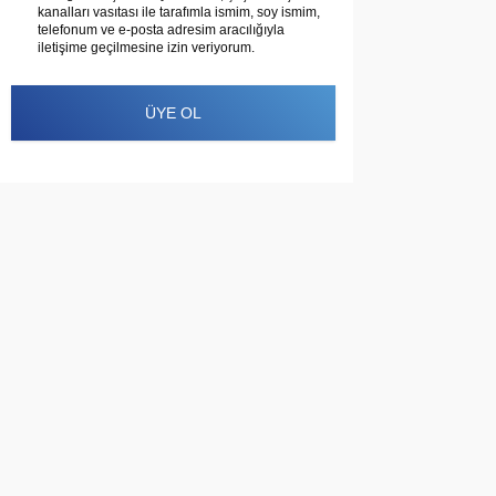
kanalları vasıtası ile tarafımla ismim, soy ismim,
telefonum ve e-posta adresim aracılığıyla
110.000 TL
iletişime geçilmesine izin veriyorum.
1.100.000 TL
ÜYE OL