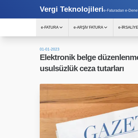
Vergi Teknolojileri
e-Faturadan e-Denetim
e-FATURA
e-ARŞİV FATURA
e-İRSALİY
01-01-2023
Elektronik belge düzenlenmem
usulsüzlük ceza tutarları